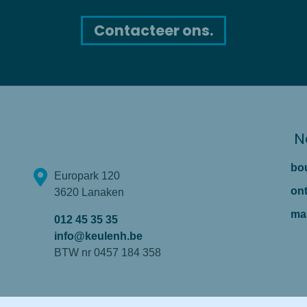
Contacteer ons.
N
bo
Europark 120
on
3620 Lanaken
ma
012 45 35 35
info@keulenh.be
BTW nr 0457 184 358