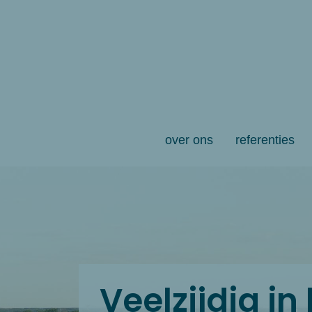
over ons
referenties
Veelzijdig i