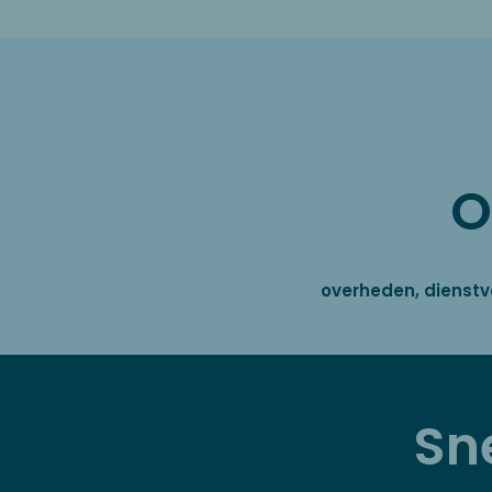
O
overheden, dienstv
Sn