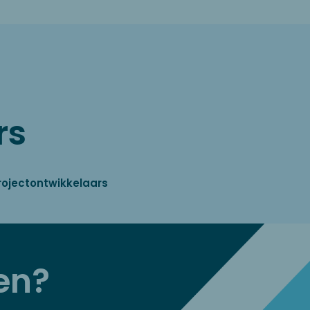
rs
rojectontwikkelaars
en?